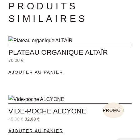
PRODUITS
SIMILAIRES
PLATEAU ORGANIQUE ALTAÏR
70,00
€
AJOUTER AU PANIER
Le
Le
prix
prix
VIDE-POCHE ALCYONE
initial
actuel
PROMO !
était :
est :
45,00
€
32,00
€
45,00 €.
32,00 €.
AJOUTER AU PANIER