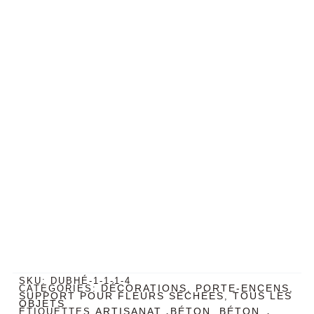
SKU:
DUBHÉ-1-1-1-4
DÉCORATIONS
PORTE-ENCENS
CATEGORIES:
,
,
SUPPORT POUR FLEURS SÉCHÉES
TOUS LES
,
OBJETS
ARTISANAT
BÉTON
BÉTON
ÉTIQUETTES
,
,