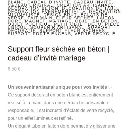
BLANC
CADEAU D’INVITÉ
CADEAU INVITÉ
,
,
,
CADEAU ORIGINAL
CRÉATION ARTISANALE
,
,
DÉCORATION BÉTON
DÉCORATION DE TABLE
,
,
DÉCORATION ÉVÉNEMENTIELLE
DÉCORATION
,
MINIMALISTE
DESIGN BRUT
ÉCLATS DE
,
,
VERRE
FAIT MAIN
FLEUR SÉCHÉE
LAITON
,
,
,
DORÉ
MAGNET
MARIAGE
OBJET EN BÉTON
,
,
,
,
OBJET POÉTIQUE
PETIT OBJET DÉCO
PIÈCE
,
,
UNIQUE
SOUVENIR ARTISANAL
SUPPORT
,
,
DÉCORATIF
SUPPORT FLEUR SÉCHÉES
,
,
SUPPORT PORTE ENCENS
VERRE RECYCLÉ
,
Support fleur séchée en béton |
cadeau d’invité mariage
6,50
€
Un souvenir artisanal unique pour vos invités
✨
Ce support décoratif en béton blanc est entièrement
réalisé à la main, dans une démarche artisanale et
responsable. Il est incrusté d’éclats de verre recyclé,
pour un effet lumineux et raffiné.
Un élégant tube en laiton doré permet d’y glisser une