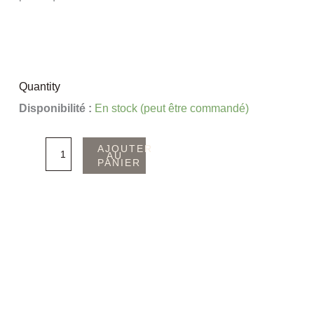
Quantity
quantité
Disponibilité :
En stock (peut être commandé)
de
Support
AJOUTER
AU
PANIER
fleur
séchée
en
béton
|
cadeau
d'invité
mariage