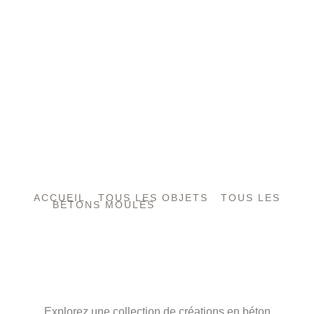
ACCUEIL
/
TOUS LES OBJETS
/
TOUS LES
BÉTONS MOULÉS
/ PORTE-ENCENS
L’ART DU BÉTON,
ENTRE FORCE ET
LUMIÈRE
Explorez une collection de créations en béton