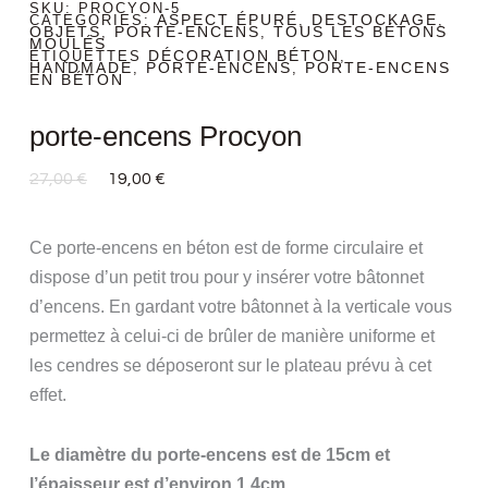
SKU:
PROCYON-5
ASPECT ÉPURÉ
DESTOCKAGE
CATEGORIES:
,
,
OBJETS
PORTE-ENCENS
TOUS LES BÉTONS
,
,
MOULÉS
DÉCORATION BÉTON
ÉTIQUETTES
,
HANDMADE
PORTE-ENCENS
PORTE-ENCENS
,
,
EN BÉTON
porte-encens Procyon
Le
Le
27,00
€
19,00
€
Prix
Prix
Initial
Actuel
Était :
Est :
Ce porte-encens en béton est de forme circulaire et
27,00 €.
19,00 €.
dispose d’un petit trou pour y insérer votre bâtonnet
d’encens. En gardant votre bâtonnet à la verticale vous
permettez à celui-ci de brûler de manière uniforme et
les cendres se déposeront sur le plateau prévu à cet
effet.
Le diamètre du porte-encens est de 15cm et
l’épaisseur est d’environ 1,4cm