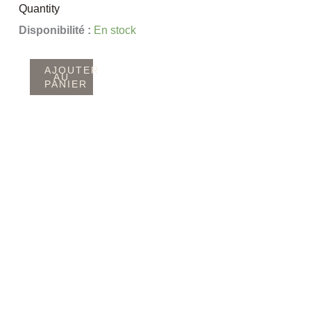
Quantity
quantité
Disponibilité :
En stock
de
porte-
AJOUTER
AU
PANIER
encens
Procyon