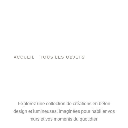
ACCUEIL
/
TOUS LES OBJETS
/ TOUS LES
BÉTONS MOULÉS
L’ART DU BÉTON,
ENTRE FORCE ET
LUMIÈRE
Explorez une collection de créations en béton
design et lumineuses, imaginées pour habiller vos
murs et vos moments du quotidien