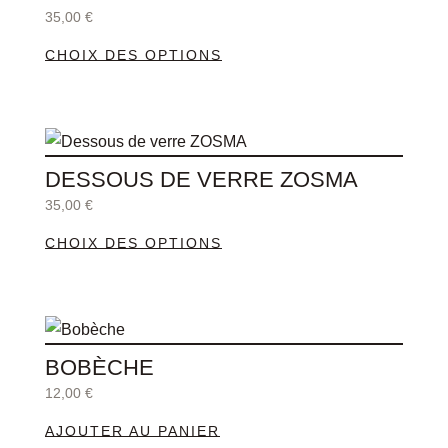
a
35,00
€
plusieurs
CHOIX DES OPTIONS
variations.
Les
options
Ce
peuvent
produit
être
DESSOUS DE VERRE ZOSMA
a
choisies
35,00
€
plusieurs
sur
CHOIX DES OPTIONS
variations.
la
Les
page
options
du
peuvent
produit
être
BOBÈCHE
choisies
12,00
€
sur
AJOUTER AU PANIER
la