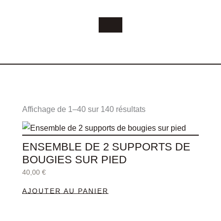
Trié
du
Affichage de 1–40 sur 140 résultats
plus
récent
au
plus
ENSEMBLE DE 2 SUPPORTS DE
ancien
BOUGIES SUR PIED
40,00
€
AJOUTER AU PANIER