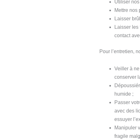
Utiliser nos
Mettre nos 
Laisser brû
Laisser les
contact ave
Pour l’entretien,
Veiller à n
conserver 
Dépoussiére
humide ;
Passer votr
avec des liq
essuyer l’e
Manipuler v
fragile mal