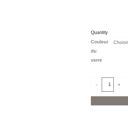
Quantity
quantité
Couleur
de
du
Bobèche
verre
-
+