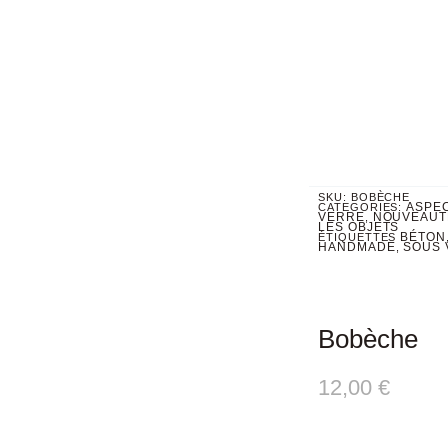
SKU:
BOBÈCHE
ASPE
CATEGORIES:
VERRE
NOUVEAUT
,
LES OBJETS
BÉTON
ÉTIQUETTES
HANDMADE
SOUS 
,
Bobèche
12,00
€