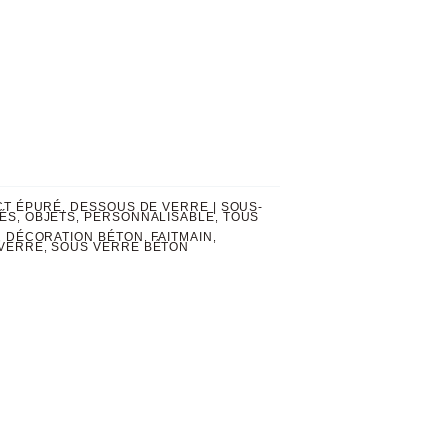
CT ÉPURÉ
DESSOUS DE VERRE | SOUS-
,
ÉS
OBJETS
PERSONNALISABLE
TOUS
,
,
,
DÉCORATION BÉTON
FAITMAIN
,
,
,
VERRE
SOUS VERRE BÉTON
,