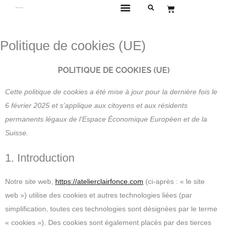
Aller
Panier
au
DÉCORATION EN BÉTON ARTISANAL
contenu
Politique de cookies (UE)
POLITIQUE DE COOKIES (UE)
Consent
Consent
Consent
Consent
Consent
Consent
Consent
Consent
Consent
Consent
Consent
Consent
Consent
Cette politique de cookies a été mise à jour pour la dernière fois le
to
to
to
to
to
to
to
to
to
to
to
to
to
6 février 2025 et s’applique aux citoyens et aux résidents
service
service
service
service
service
service
service
service
service
service
service
service
service
permanents légaux de l’Espace Économique Européen et de la
elementor
woocomme
wordpress
google-
brevo
stripe
complianz
automattic
sourcebuste
mixpanel
google-
google-
divers
Suisse.
adsense
js
recaptcha
fonts
1. Introduction
Notre site web,
https://atelierclairfonce.com
(ci-après : « le site
web ») utilise des cookies et autres technologies liées (par
simplification, toutes ces technologies sont désignées par le terme
« cookies »). Des cookies sont également placés par des tierces