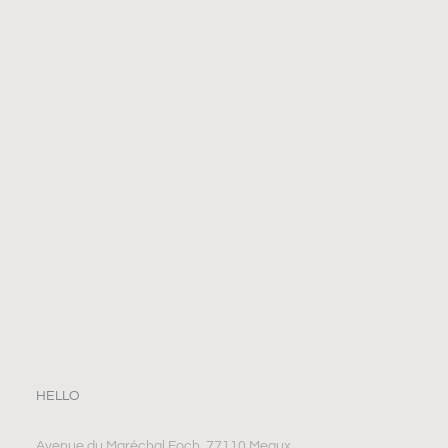
HELLO
Avenue du Maréchal Foch, 77110 Meaux