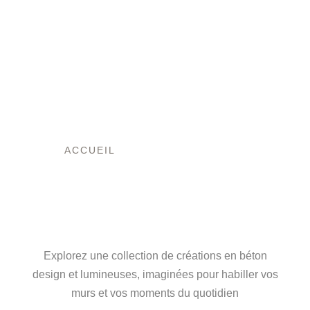
ACCUEIL
/ PLAQUE DE FAÇADE
L’ART DU BÉTON,
ENTRE FORCE ET
LUMIÈRE
Explorez une collection de créations en béton
design et lumineuses, imaginées pour habiller vos
murs et vos moments du quotidien