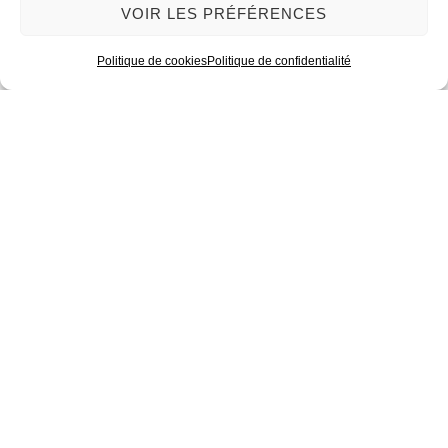
VOIR LES PRÉFÉRENCES
EN RUPTURE DE STOCK
Politique de cookies
Politique de confidentialité
GRAND PLATEAU ORGANIQUE EN
BÉTON « ANTARÈS » SÉRIE LIMITÉE
60,00
€
LIRE LA SUITE
PIÈCE MURALE EN BÉTON ET
CRISTAUX DE SEL
75,00
€
AJOUTER AU PANIER