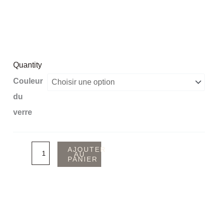
Quantity
quantité
Couleur
de
du
Serre-
verre
livre
Agéna
AJOUTER
AU
PANIER