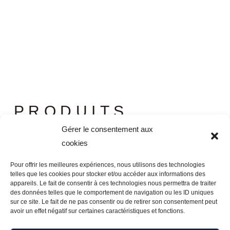
PRODUITS
SIMILAIRES
Gérer le consentement aux
cookies
Pour offrir les meilleures expériences, nous utilisons des technologies
Ce
telles que les cookies pour stocker et/ou accéder aux informations des
produit
appareils. Le fait de consentir à ces technologies nous permettra de traiter
SUSPENSION EN BÉTON « S »
des données telles que le comportement de navigation ou les ID uniques
a
105,00
€
sur ce site. Le fait de ne pas consentir ou de retirer son consentement peut
plusieurs
avoir un effet négatif sur certaines caractéristiques et fonctions.
CHOIX DES OPTIONS
variations.