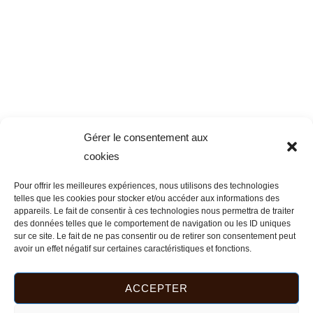
Gérer le consentement aux
cookies
Pour offrir les meilleures expériences, nous utilisons des technologies
telles que les cookies pour stocker et/ou accéder aux informations des
appareils. Le fait de consentir à ces technologies nous permettra de traiter
des données telles que le comportement de navigation ou les ID uniques
sur ce site. Le fait de ne pas consentir ou de retirer son consentement peut
Trié
avoir un effet négatif sur certaines caractéristiques et fonctions.
du
8 résultats affichés
plus
récent
Ce
au
ACCEPTER
plus
produit
ancien