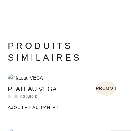
PRODUITS
SIMILAIRES
Le
Le
prix
prix
PLATEAU VEGA
initial
actuel
PROMO !
était :
est :
35,00
€
25,00
€
35,00 €.
25,00 €.
AJOUTER AU PANIER