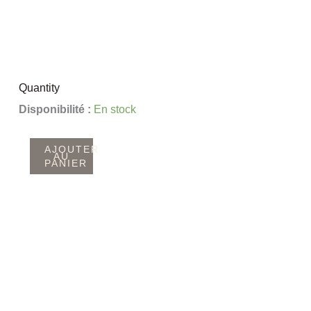
Quantity
quantité
Disponibilité :
En stock
de
Bobèche
AJOUTER
AU
PANIER