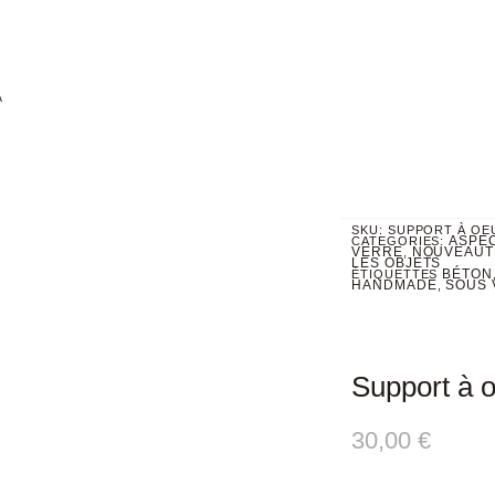
À
SKU:
SUPPORT À OE
ASPE
CATEGORIES:
VERRE
NOUVEAUT
,
LES OBJETS
BÉTON
ÉTIQUETTES
HANDMADE
SOUS 
,
Support à 
30,00
€