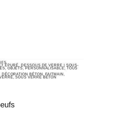
UFS
CT ÉPURÉ
DESSOUS DE VERRE | SOUS-
,
ÉS
OBJETS
PERSONNALISABLE
TOUS
,
,
,
DÉCORATION BÉTON
FAITMAIN
,
,
,
VERRE
SOUS VERRE BÉTON
,
oeufs