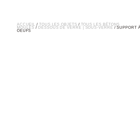
ACCUEIL
/
TOUS LES OBJETS
/
TOUS LES BÉTONS
MOULÉS
/
DESSOUS DE VERRE | SOUS-VERRE
/ SUPPORT 
OEUFS