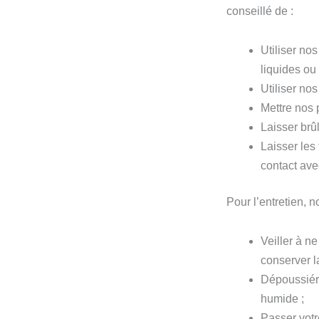
conseillé de :
Utiliser no
liquides ou 
Utiliser nos
Mettre nos 
Laisser brû
Laisser les
contact ave
Pour l’entretien,
Veiller à n
conserver 
Dépoussiére
humide ;
Passer votr