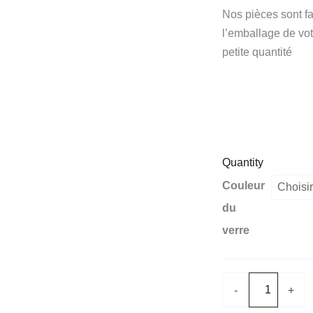
Nos pièces sont fa
l’emballage de vo
petite quantité
Quantity
quantité
Couleur
de
du
Support
verre
à
oeufs
-
+