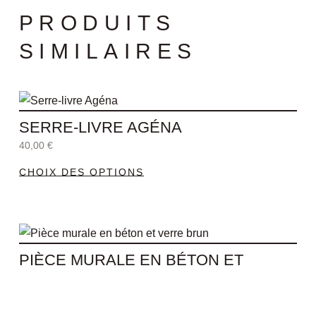
PRODUITS
SIMILAIRES
Ce
produit
SERRE-LIVRE AGÉNA
a
40,00
€
plusieurs
CHOIX DES OPTIONS
variations.
Les
options
Ce
peuvent
produit
être
PIÈCE MURALE EN BÉTON ET
a
choisies
VERRE BRUN
plusieurs
sur
75,00
€
variations.
la