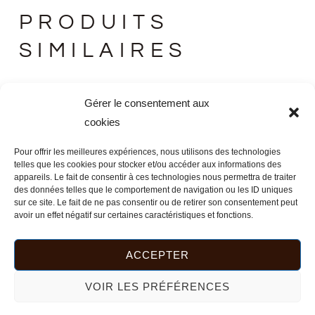
PRODUITS
SIMILAIRES
Ce
Gérer le consentement aux
produit
cookies
a
Pour offrir les meilleures expériences, nous utilisons des technologies
plusieurs
telles que les cookies pour stocker et/ou accéder aux informations des
variations.
appareils. Le fait de consentir à ces technologies nous permettra de traiter
des données telles que le comportement de navigation ou les ID uniques
Les
sur ce site. Le fait de ne pas consentir ou de retirer son consentement peut
options
avoir un effet négatif sur certaines caractéristiques et fonctions.
peuvent
être
ACCEPTER
choisies
VOIR LES PRÉFÉRENCES
sur
la