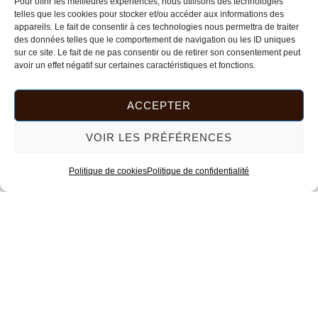
Pour offrir les meilleures expériences, nous utilisons des technologies
plusieurs
sur
telles que les cookies pour stocker et/ou accéder aux informations des
CHOIX DES OPTIONS
variations.
la
appareils. Le fait de consentir à ces technologies nous permettra de traiter
des données telles que le comportement de navigation ou les ID uniques
Les
page
sur ce site. Le fait de ne pas consentir ou de retirer son consentement peut
options
du
avoir un effet négatif sur certaines caractéristiques et fonctions.
Ce
peuvent
produit
produit
être
ACCEPTER
GRAND PLATEAU OVALE
a
choisies
ROTANEV+
VOIR LES PRÉFÉRENCES
plusieurs
sur
35,00
€
variations.
la
Politique de cookies
Politique de confidentialité
CHOIX DES OPTIONS
Les
page
options
du
peuvent
produit
être
choisies
PLATEAU ORGANIQUE ALTAÏR
sur
70,00
€
la
AJOUTER AU PANIER
page