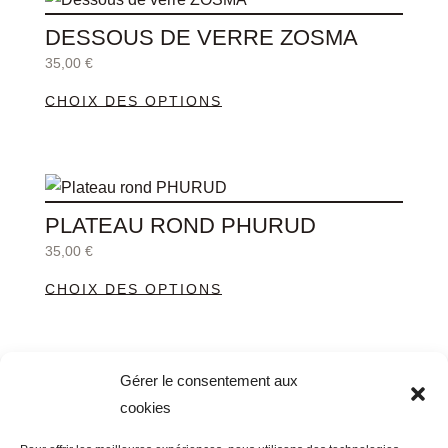
produit
être
DESSOUS DE VERRE ZOSMA
a
choisies
35,00
€
plusieurs
sur
CHOIX DES OPTIONS
variations.
la
Les
page
options
du
Ce
peuvent
produit
produit
être
PLATEAU ROND PHURUD
a
choisies
35,00
€
plusieurs
sur
CHOIX DES OPTIONS
variations.
la
Les
page
options
du
Ce
peuvent
produit
Gérer le consentement aux
produit
être
cookies
PETIT PLATEAU OVALE ROTANEV
a
choisies
25,00
€