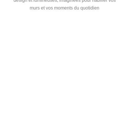
design et lumineuses, imaginées pour habiller vos
murs et vos moments du quotidien