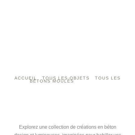
ACCUEIL
/
TOUS LES OBJETS
/
TOUS LES
BÉTONS MOULÉS
/ PLATEAUX
L’ART DU BÉTON,
ENTRE FORCE ET
LUMIÈRE
Explorez une collection de créations en béton