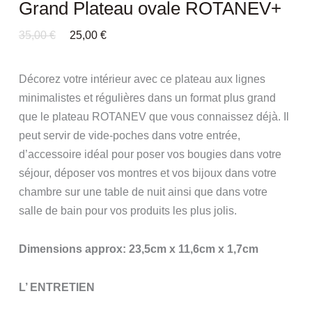
Grand Plateau ovale ROTANEV+
Le
Le
35,00
€
25,00
€
Prix
Prix
Initial
Actuel
Était :
Est :
Décorez votre intérieur avec ce plateau aux lignes
35,00 €.
25,00 €.
minimalistes et régulières dans un format plus grand
que le plateau ROTANEV que vous connaissez déjà. Il
peut servir de vide-poches dans votre entrée,
d’accessoire idéal pour poser vos bougies dans votre
séjour, déposer vos montres et vos bijoux dans votre
chambre sur une table de nuit ainsi que dans votre
salle de bain pour vos produits les plus jolis.
Dimensions approx: 23,5cm x 11,6cm x 1,7cm
L’ ENTRETIEN