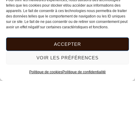
Pour offrir les meilleures expériences, nous utilisons des technologies
telles que les cookies pour stocker et/ou accéder aux informations des
appareils. Le fait de consentir à ces technologies nous permettra de traiter
des données telles que le comportement de navigation ou les ID uniques
sur ce site. Le fait de ne pas consentir ou de retirer son consentement peut
avoir un effet négatif sur certaines caractéristiques et fonctions.
ACCEPTER
Trié
du
8 résultats affichés
VOIR LES PRÉFÉRENCES
plus
récent
Ce
au
Politique de cookies
Politique de confidentialité
plus
produit
PETIT PLATEAU OVALE ROTANEV
ancien
a
25,00
€
plusieurs
CHOIX DES OPTIONS
variations.
Les
options
Le
Le
peuvent
prix
prix
être
PETIT PLATEAU OVALE ROTANEV
PROMO !
initial
actuel