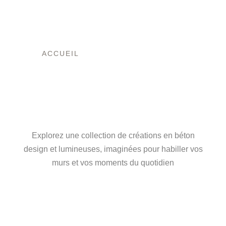
ACCUEIL
/ PRODUITS IDENTIFIÉS
“ACCESSOIRES”
L’ART DU BÉTON,
ENTRE FORCE ET
LUMIÈRE
Explorez une collection de créations en béton
design et lumineuses, imaginées pour habiller vos
murs et vos moments du quotidien