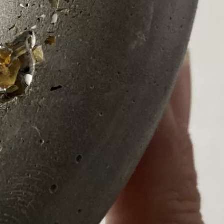
T
es,