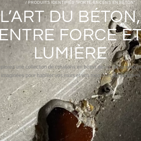
ACCUEIL
/ PRODUITS IDENTIFIÉS “PORTE-ENCENS EN BÉTON”
L’ART DU BÉTON,
ENTRE FORCE E
LUMIÈRE
plorez une collection de créations en béton design et lumineus
imaginées pour habiller vos murs et vos moments du quotidien