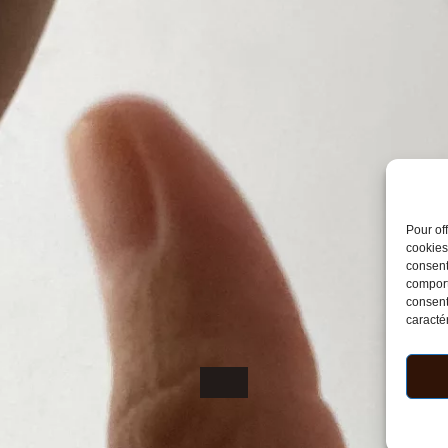
Pour of
cookies
consent
comport
consent
caractér