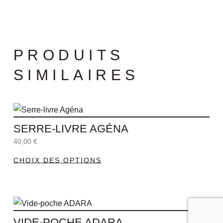
PRODUITS
SIMILAIRES
Ce
produit
SERRE-LIVRE AGÉNA
a
40,00
€
plusieurs
CHOIX DES OPTIONS
variations.
Les
options
peuvent
être
VIDE-POCHE ADARA