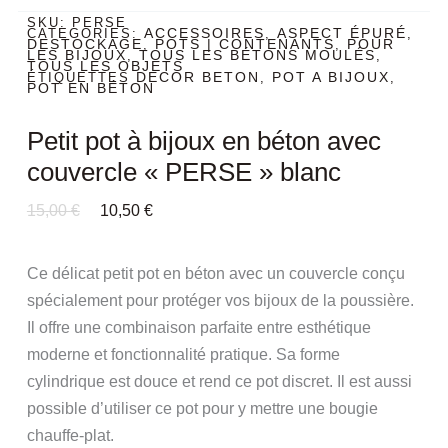
SKU:
PERSE
ACCESSOIRES
ASPECT ÉPURÉ
CATEGORIES:
,
,
DESTOCKAGE
POTS | CONTENANTS
POUR
,
,
LES BIJOUX
TOUS LES BÉTONS MOULÉS
,
,
TOUS LES OBJETS
DECOR BETON
POT A BIJOUX
ÉTIQUETTES
,
,
POT EN BÉTON
Petit pot à bijoux en béton avec
couvercle « PERSE » blanc
Le
Le
15,00
€
10,50
€
Prix
Prix
Initial
Actuel
Était :
Est :
Ce délicat petit pot en béton avec un couvercle conçu
15,00 €.
10,50 €.
spécialement pour protéger vos bijoux de la poussière.
Il offre une combinaison parfaite entre esthétique
moderne et fonctionnalité pratique. Sa forme
cylindrique est douce et rend ce pot discret. Il est aussi
possible d’utiliser ce pot pour y mettre une bougie
chauffe-plat.