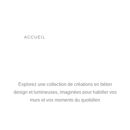
ACCUEIL
/ PRODUITS IDENTIFIÉS
“LAITON DORÉ”
L’ART DU BÉTON,
ENTRE FORCE ET
LUMIÈRE
Explorez une collection de créations en béton
design et lumineuses, imaginées pour habiller vos
murs et vos moments du quotidien