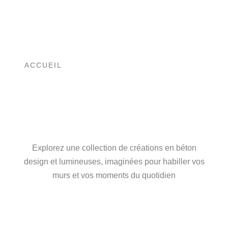
ACCUEIL
/ PRODUITS IDENTIFIÉS “FLEUR
SÉCHÉE”
L’ART DU BÉTON,
ENTRE FORCE ET
LUMIÈRE
Explorez une collection de créations en béton
design et lumineuses, imaginées pour habiller vos
murs et vos moments du quotidien