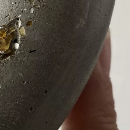
T
es,