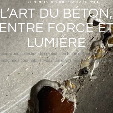
ACCUEIL
/ PRODUITS IDENTIFIÉS “CADEAU D’INVITÉ”
L’ART DU BÉTON,
ENTRE FORCE E
LUMIÈRE
plorez une collection de créations en béton design et lumineus
imaginées pour habiller vos murs et vos moments du quotidien