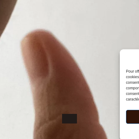
Pour of
cookies
consent
comport
consent
caractér