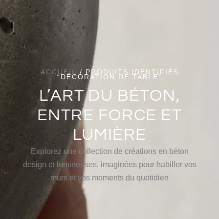
ACCUEIL
/ PRODUITS IDENTIFIÉS
“DÉCORATION DE TABLE”
L’ART DU BÉTON,
ENTRE FORCE ET
LUMIÈRE
Explorez une collection de créations en béton
design et lumineuses, imaginées pour habiller vos
murs et vos moments du quotidien