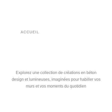
ACCUEIL
/ PRODUITS IDENTIFIÉS
“CRÉATION ARTISANALE”
L’ART DU BÉTON,
ENTRE FORCE ET
LUMIÈRE
Explorez une collection de créations en béton
design et lumineuses, imaginées pour habiller vos
murs et vos moments du quotidien