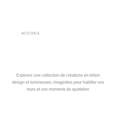
ACCUEIL
/ PRODUITS IDENTIFIÉS
“SUPPORT PORTE ENCENS”
L’ART DU BÉTON,
ENTRE FORCE ET
LUMIÈRE
Explorez une collection de créations en béton
design et lumineuses, imaginées pour habiller vos
murs et vos moments du quotidien