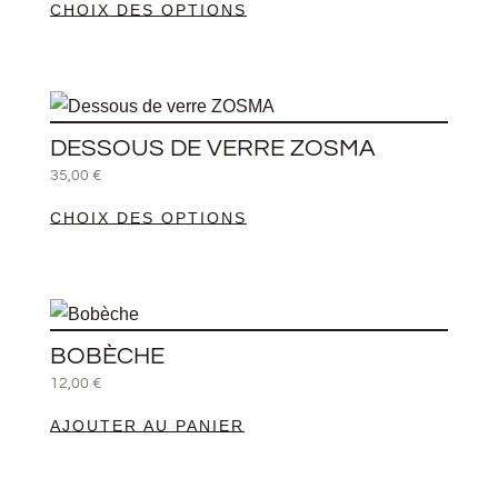
CHOIX DES OPTIONS
variations.
Les
options
Ce
peuvent
produit
être
DESSOUS DE VERRE ZOSMA
a
choisies
35,00
€
plusieurs
sur
CHOIX DES OPTIONS
variations.
la
Les
page
options
du
peuvent
produit
être
BOBÈCHE
choisies
12,00
€
sur
AJOUTER AU PANIER
la
page
du