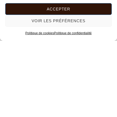
12,00
€
ACCEPTER
AJOUTER AU PANIER
VOIR LES PRÉFÉRENCES
Politique de cookies
Politique de confidentialité
PORTE-BAGUE
20,00
€
AJOUTER AU PANIER
PORTE-BAGUE
20,00
€
AJOUTER AU PANIER