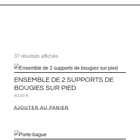
Trié
du
37 résultats affichés
plus
récent
au
plus
ENSEMBLE DE 2 SUPPORTS DE
ancien
BOUGIES SUR PIED
40,00
€
AJOUTER AU PANIER