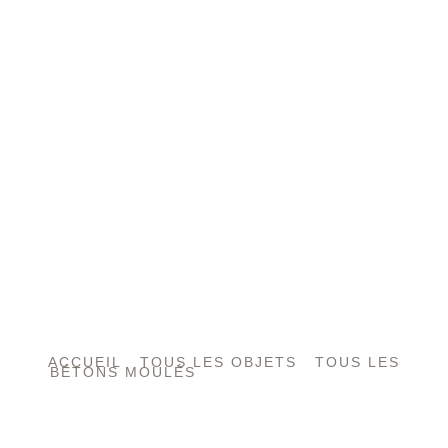
ACCUEIL
/
TOUS LES OBJETS
/
TOUS LES
BÉTONS MOULÉS
/ DESSOUS DE VERRE |
SOUS-VERRE
L’ART DU BÉTON,