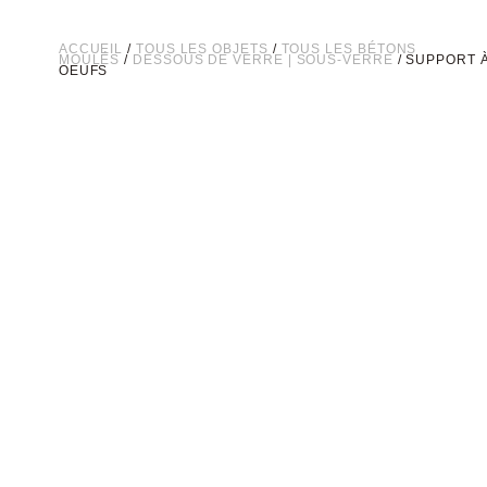
ACCUEIL
/
TOUS LES OBJETS
/
TOUS LES BÉTONS
MOULÉS
/
DESSOUS DE VERRE | SOUS-VERRE
/ SUPPORT 
OEUFS