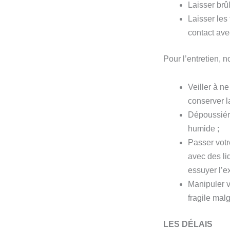
Laisser brû
Laisser les
contact ave
Pour l’entretien,
Veiller à n
conserver 
Dépoussiére
humide ;
Passer votr
avec des liq
essuyer l’e
Manipuler v
fragile mal
LES DÉLAIS