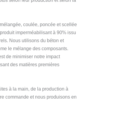
otos selon leur production et selon la
mélangée, coulée, poncée et scellée
 produit imperméabilisant à 90% issu
rels. Nous utilisons du béton et
ême le mélange des composants.
est de minimiser notre impact
isant des matières premières
ites à la main, de la production à
tre commande et nous produisons en