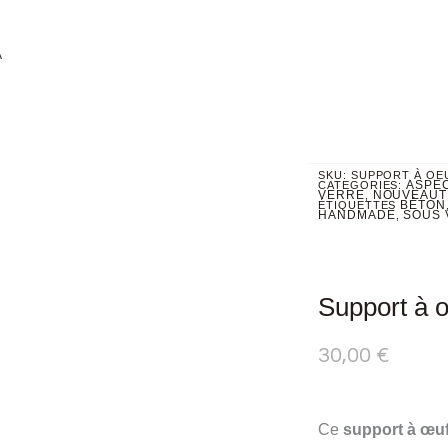
À
SKU:
SUPPORT À OE
ASPE
CATEGORIES:
VERRE
NOUVEAUT
,
BÉTON
ÉTIQUETTES
HANDMADE
SOUS 
,
Support à 
30,00
€
Ce
support à œu