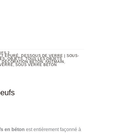
UFS 2
CT ÉPURÉ
DESSOUS DE VERRE | SOUS-
,
ÉS
OBJETS
TOUS LES OBJETS
,
,
DÉCORATION BÉTON
FAITMAIN
,
,
,
VERRE
SOUS VERRE BÉTON
,
oeufs
fs en béton
est entièrement façonné à