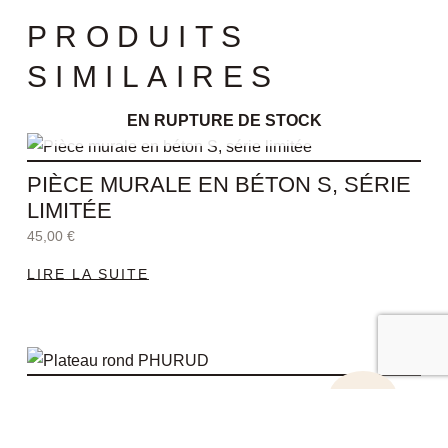
PRODUITS
SIMILAIRES
EN RUPTURE DE STOCK
PIÈCE MURALE EN BÉTON S, SÉRIE
LIMITÉE
45,00
€
LIRE LA SUITE
Le
Le
prix
prix
PLATEAU ROND PHURUD
initial
actuel
PROMO !
était :
est :
35,00
€
25,00
€
35,00 €.
25,00 €.