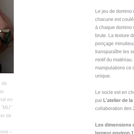
Le jeu de domino 
chacune est coulée
à chaque domino u
brute. La texture 
ponçage minutieux
transparaître les s
motif du matériau. 
manipulations ce 
unique.
Le socle est en chê
par
L’atelier de l
collaboration des
Les dimensions d
largeur environ 