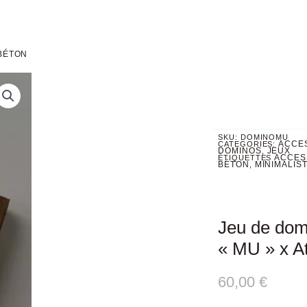
 BÉTON
SKU:
DOMINOMU
ACCE
CATEGORIES:
DOMINOS
JEUX
,
ACCES
ÉTIQUETTES
BÉTON
MINIMALIST
,
Jeu de domi
« MU » x At
60,00
€