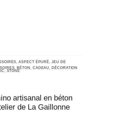
SSOIRES
ASPECT ÉPURÉ
JEU DE
,
,
SOIRES
BÉTON
CADEAU
DÉCORATION
,
,
,
IC
STONE
,
no artisanal en béton
elier de La Gaillonne