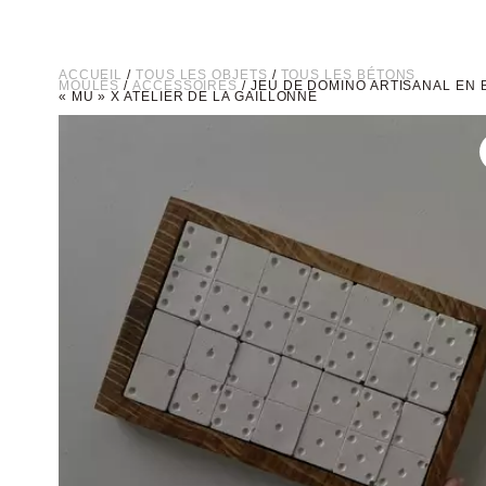
ACCUEIL
/
TOUS LES OBJETS
/
TOUS LES BÉTONS
MOULÉS
/
ACCESSOIRES
/ JEU DE DOMINO ARTISANAL EN
« MU » X ATELIER DE LA GAILLONNE