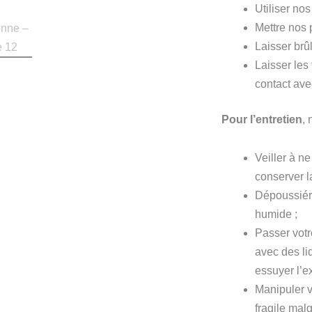
Utiliser nos
Mettre nos 
Laisser brû
Laisser les
contact ave
Pour l’entretien
,
Veiller à n
conserver 
Dépoussiére
humide ;
Passer votr
avec des liq
essuyer l’e
Manipuler v
fragile mal