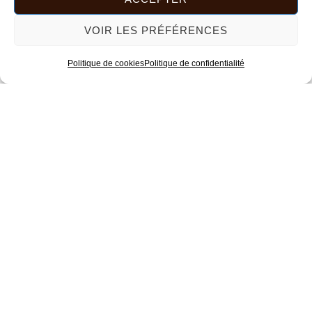
VOIR LES PRÉFÉRENCES
Politique de cookies
Politique de confidentialité
Voici le seul résultat
Ce
produit