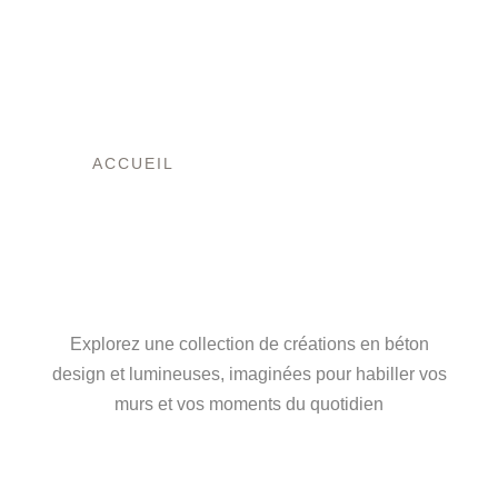
ACCUEIL
/ PRODUITS IDENTIFIÉS
“CADEAU”
L’ART DU BÉTON,
ENTRE FORCE ET
LUMIÈRE
Explorez une collection de créations en béton
design et lumineuses, imaginées pour habiller vos
murs et vos moments du quotidien