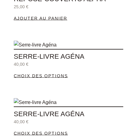
25,00
€
AJOUTER AU PANIER
Ce
produit
SERRE-LIVRE AGÉNA
a
40,00
€
plusieurs
CHOIX DES OPTIONS
variations.
Les
options
Ce
peuvent
produit
être
SERRE-LIVRE AGÉNA
a
choisies
40,00
€
plusieurs
sur
CHOIX DES OPTIONS
variations.
la