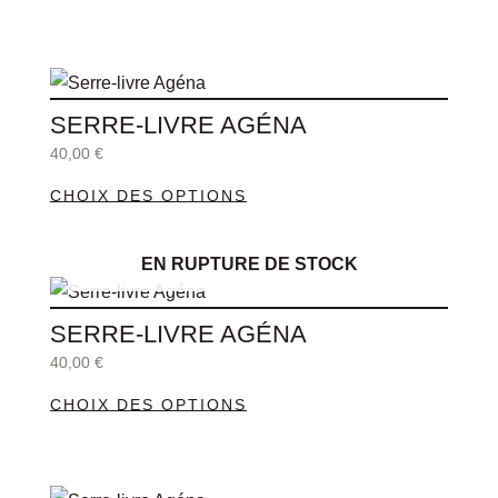
Les
page
options
du
Ce
peuvent
produit
produit
être
SERRE-LIVRE AGÉNA
a
choisies
40,00
€
plusieurs
sur
CHOIX DES OPTIONS
variations.
la
Les
page
options
du
EN RUPTURE DE STOCK
Ce
peuvent
produit
produit
être
SERRE-LIVRE AGÉNA
a
choisies
40,00
€
plusieurs
sur
CHOIX DES OPTIONS
variations.
la
Les
page
options
du