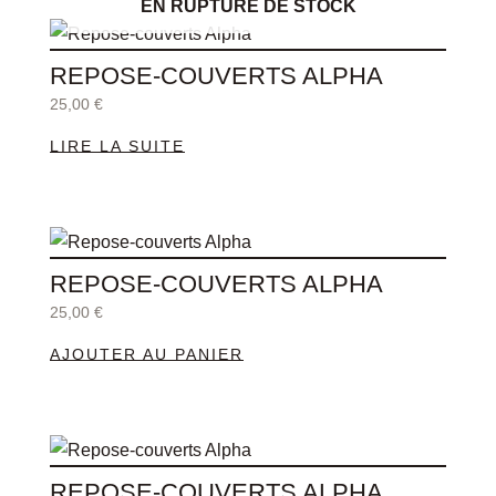
EN RUPTURE DE STOCK
plus
récent
au
plus
REPOSE-COUVERTS ALPHA
ancien
25,00
€
LIRE LA SUITE
REPOSE-COUVERTS ALPHA
25,00
€
AJOUTER AU PANIER
REPOSE-COUVERTS ALPHA