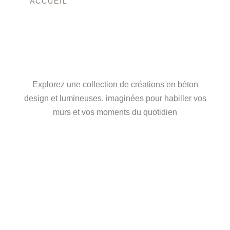
ACCUEIL
/ PRODUIT COULEUR / GRIS +
ÉCLATS DE VERRE BRUNS
L’ART DU BÉTON,
ENTRE FORCE ET
LUMIÈRE
Explorez une collection de créations en béton
design et lumineuses, imaginées pour habiller vos
murs et vos moments du quotidien