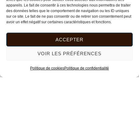
REPOSE-COUVERTS ALPHA
appareils. Le fait de consentir à ces technologies nous permettra de traiter
des données telles que le comportement de navigation ou les ID uniques
25,00
€
sur ce site. Le fait de ne pas consentir ou de retirer son consentement peut
avoir un effet négatif sur certaines caractéristiques et fonctions.
LIRE LA SUITE
ACCEPTER
EN RUPTURE DE STOCK
VOIR LES PRÉFÉRENCES
PIÈCE MURALE SÉRIE AUTOMNE
Politique de cookies
Politique de confidentialité
150,00
€
LIRE LA SUITE
Ce
produit
CALENDRIER PERPÉTUEL TEHTA
a
28,00
€
plusieurs