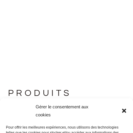
PRODUITS
SIMILAIRES
Gérer le consentement aux
cookies
EN RUPTURE DE STOCK
Pour offrir les meilleures expériences, nous utilisons des technologies
telles que les cookies pour stocker et/ou accéder aux informations des