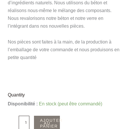
d’ingrédients naturels. Nous utilisons du béton et
réalisons nous-même le mélange des composants.
Nous revalorisons notre béton et notre verre en
l’intégrant dans nos nouvelles pièces.
Nos pièces sont faites à la main, de la production à
l’emballage de votre commande et nous produisons en
petite quantité
Quantity
quantité
Disponibilité :
En stock (peut être commandé)
de
Repose-
AJOUTER
AU
PANIER
couverts