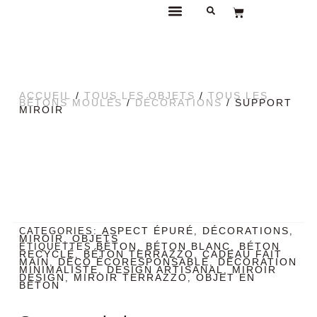
Aller
Panier
au
DÉCORATION EN BÉTON ARTISANAL
contenu
ACCUEIL
/
TOUS LES OBJETS
/
TOUS LES
BÉTONS MOULÉS
/
DÉCORATIONS
/ SUPPORT
MIROIR
ASPECT ÉPURÉ
DÉCORATIONS
CATEGORIES:
,
,
MIROIR
OBJETS
,
BÉTON
BÉTON BLANC
BÉTON
ÉTIQUETTES
,
,
RECYCLÉ
BÉTON TERRAZZO
CADEAU FAIT
,
,
MAIN
DÉCO ÉCORESPONSABLE
DÉCORATION
,
,
MINIMALISTE
DESIGN ARTISANAL
MIROIR
,
,
DESIGN
MIROIR TERRAZZO
OBJET EN
,
,
BÉTON