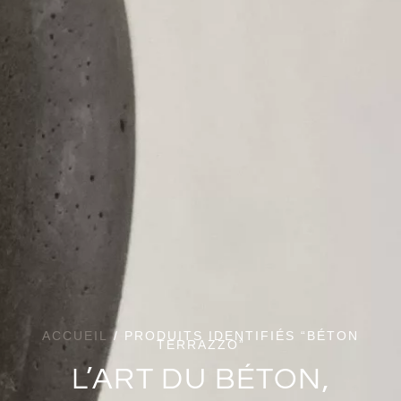
ACCUEIL
/ PRODUITS IDENTIFIÉS “BÉTON
TERRAZZO”
L’ART DU BÉTON,