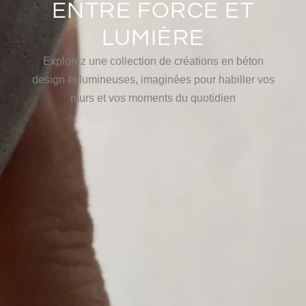
ENTRE FORCE ET
LUMIÈRE
Explorez une collection de créations en béton
design et lumineuses, imaginées pour habiller vos
murs et vos moments du quotidien