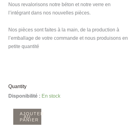
Nous revalorisons notre béton et notre verre en
l’intégrant dans nos nouvelles pièces.
Nos pièces sont faites à la main, de la production à
l’emballage de votre commande et nous produisons en
petite quantité
Quantity
quantité
Disponibilité :
En stock
de
Vide-
AJOUTER
AU
PANIER
poche
ALCYONE