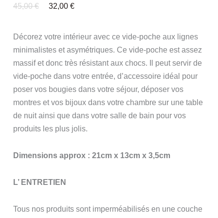
Le
Le
45,00
€
32,00
€
Prix
Prix
Initial
Actuel
Était :
Est :
Décorez votre intérieur avec ce vide-poche aux lignes
45,00 €.
32,00 €.
minimalistes et asymétriques. Ce vide-poche est assez
massif et donc très résistant aux chocs. Il peut servir de
vide-poche dans votre entrée, d’accessoire idéal pour
poser vos bougies dans votre séjour, déposer vos
montres et vos bijoux dans votre chambre sur une table
de nuit ainsi que dans votre salle de bain pour vos
produits les plus jolis.
Dimensions approx : 21cm x 13cm x 3,5cm
L’ ENTRETIEN
Tous nos produits sont imperméabilisés en une couche