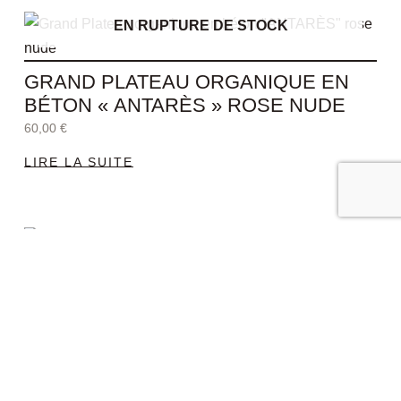
EN RUPTURE DE STOCK
GRAND PLATEAU ORGANIQUE EN
BÉTON « ANTARÈS » ROSE NUDE
60,00
€
LIRE LA SUITE
Le
Le
prix
prix
VIDE-POCHE ALCYONE
initial
actuel
PROMO !
était :
est :
45,00
€
32,00
€
45,00 €.
32,00 €.
AJOUTER AU PANIER