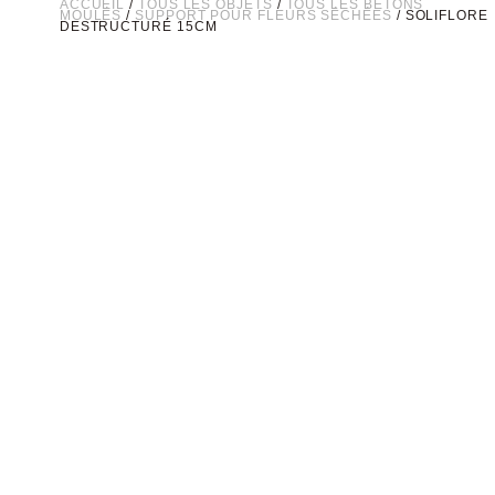
ACCUEIL
/
TOUS LES OBJETS
/
TOUS LES BÉTONS
MOULÉS
/
SUPPORT POUR FLEURS SÉCHÉES
/ SOLIFLORE
DESTRUCTURÉ 15CM