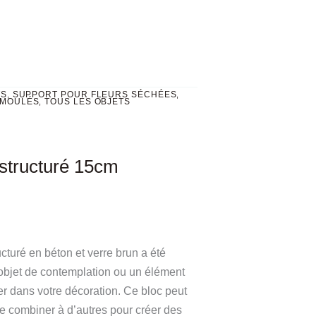
TS
SUPPORT POUR FLEURS SÉCHÉES
,
,
 MOULÉS
TOUS LES OBJETS
,
estructuré 15cm
ucturé en béton et verre brun a été
bjet de contemplation ou un élément
rer dans votre décoration. Ce bloc peut
e combiner à d’autres pour créer des