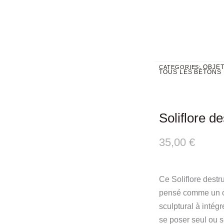
OBJE
CATEGORIES:
TOUS LES BÉTONS
Soliflore d
35,00
€
Ce Soliflore destr
pensé comme un o
sculptural à intég
se poser seul ou s