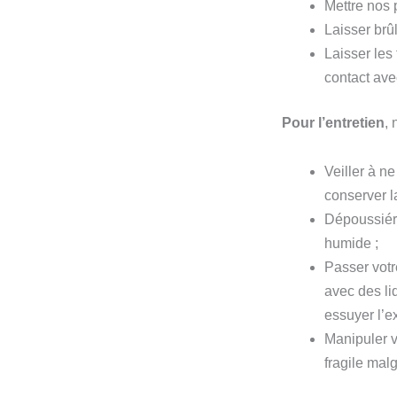
Mettre nos 
Laisser brû
Laisser les
contact ave
Pour l’entretien
,
Veiller à n
conserver 
Dépoussiére
humide ;
Passer votr
avec des liq
essuyer l’e
Manipuler v
fragile mal