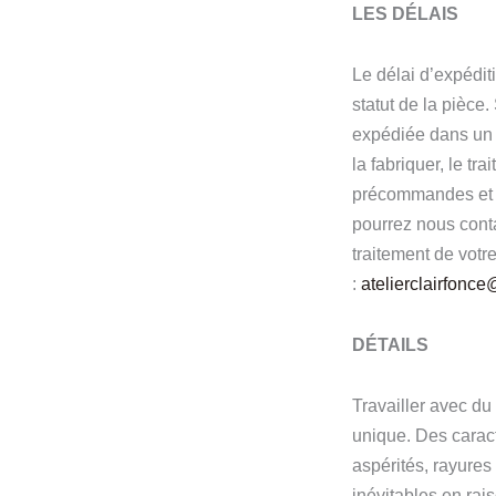
LES DÉLAIS
Le délai d’expéditi
statut de la pièce.
expédiée dans un 
la fabriquer, le tr
précommandes et s
pourrez nous cont
traitement de votr
:
atelierclairfonc
DÉTAILS
Travailler avec du
unique. Des caracté
aspérités, rayure
inévitables en rai