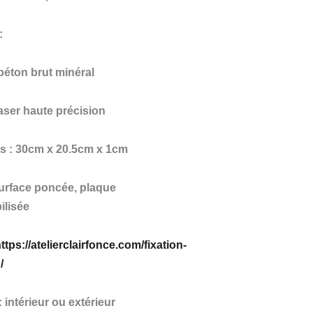
 :
 béton brut minéral
laser haute précision
s : 30cm x 20.5cm x 1cm
 surface poncée, plaque
ilisée
ttps://atelierclairfonce.com/fixation-
/
 : intérieur ou extérieur