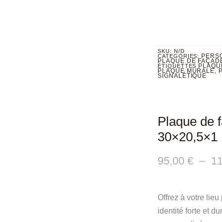
SKU:
N/D
PERS
CATEGORIES:
PLAQUE DE FAÇAD
PLAQU
ÉTIQUETTES
PLAQUE MURALE
,
SIGNALÉTIQUE
Plaque de 
30×20,5×1
95,00
€
–
1
Offrez à votre lie
identité forte et 