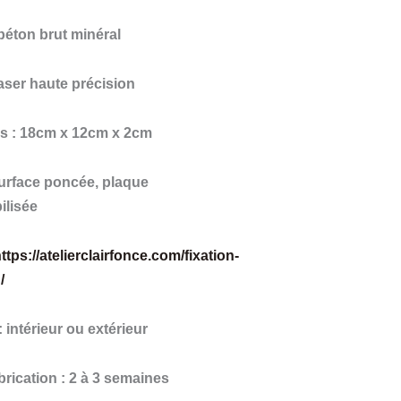
 béton brut minéral
laser haute précision
s : 18cm x 12cm x 2cm
 surface poncée, plaque
ilisée
ttps://atelierclairfonce.com/fixation-
/
 : intérieur ou extérieur
brication : 2 à 3 semaines