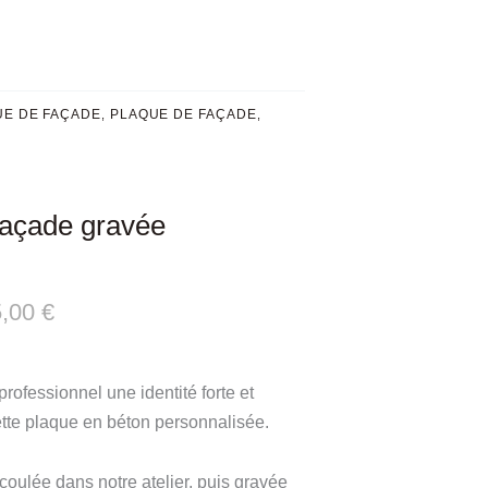
UE DE FAÇADE
PLAQUE DE FAÇADE
,
,
façade gravée
m
Plage
5,00
€
De
 professionnel une identité forte et
Prix :
ette plaque en béton personnalisée.
70,00 €
À
oulée dans notre atelier, puis gravée