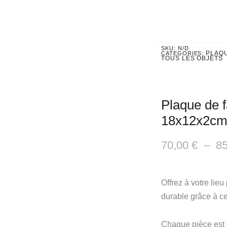
SKU:
N/D
PLAQ
CATEGORIES:
TOUS LES OBJETS
Plaque de 
18x12x2c
70,00
€
–
8
Offrez à votre lieu
durable grâce à c
Chaque pièce est c