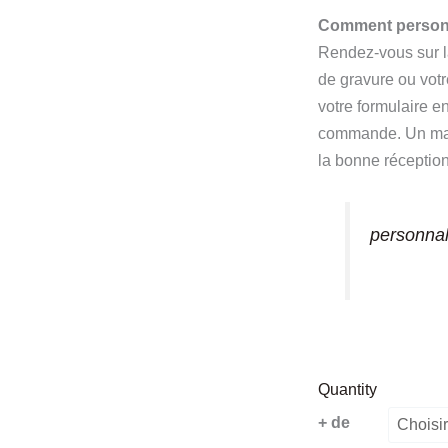
Comment personn
Rendez-vous sur la
de gravure ou votre
votre formulaire e
commande. Un mail
la bonne réception
personnal
Quantity
quantité
+ de
de