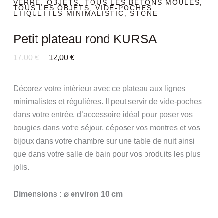
VERRE
OBJETS
TOUS LES BÉTONS MOULÉS
,
,
,
TOUS LES OBJETS
VIDE-POCHES
,
MINIMALISTIC
STONE
ÉTIQUETTES
,
Petit plateau rond KURSA
Le
Le
17,00
€
12,00
€
Prix
Prix
Initial
Actuel
Était :
Est :
Décorez votre intérieur avec ce plateau aux lignes
17,00 €.
12,00 €.
minimalistes et régulières. Il peut servir de vide-poches
dans votre entrée, d’accessoire idéal pour poser vos
bougies dans votre séjour, déposer vos montres et vos
bijoux dans votre chambre sur une table de nuit ainsi
que dans votre salle de bain pour vos produits les plus
jolis.
Dimensions : ⌀ environ 10 cm