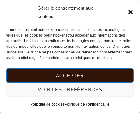
PRODUITS
Gérer le consentement aux
SIMILAIRES
cookies
Pour offrir les meilleures expériences, nous utilisons des technologies
telles que les cookies pour stocker et/ou accéder aux informations des
Le
Le
appareils. Le fait de consentir à ces technologies nous permettra de traiter
prix
prix
des données telles que le comportement de navigation ou les ID uniques
PLATEAU VEGA
initial
actuel
PROMO !
sur ce site. Le fait de ne pas consentir ou de retirer son consentement peut
était :
est :
avoir un effet négatif sur certaines caractéristiques et fonctions.
35,00
€
25,00
€
35,00 €.
25,00 €.
AJOUTER AU PANIER
ACCEPTER
VOIR LES PRÉFÉRENCES
Politique de cookies
Politique de confidentialité
PLATEAU ORGANIQUE ALTAÏR
70,00
€
AJOUTER AU PANIER