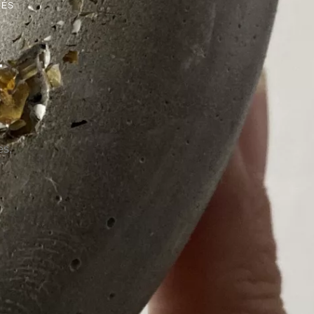
LÉS
T
es,