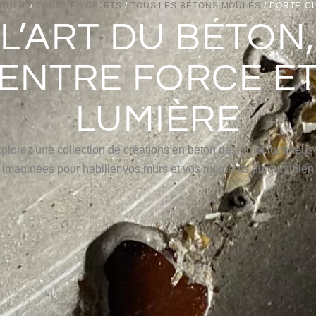
CUEIL
/
TOUS LES OBJETS
/
TOUS LES BÉTONS MOULÉS
/ PORTE-C
L’ART DU BÉTON,
ENTRE FORCE E
LUMIÈRE
plorez une collection de créations en béton design et lumineus
imaginées pour habiller vos murs et vos moments du quotidien