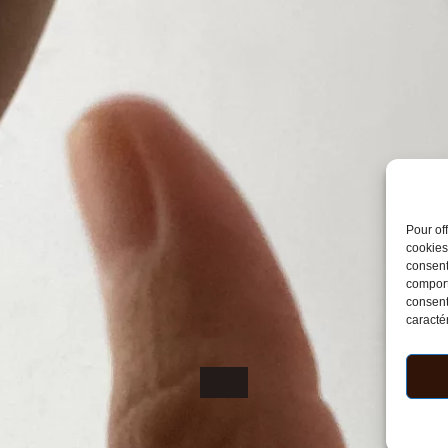
Pour of
cookies
consent
comport
consent
caractér