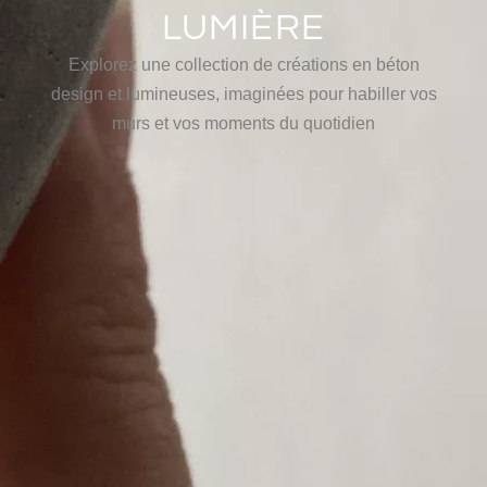
LUMIÈRE
Explorez une collection de créations en béton
design et lumineuses, imaginées pour habiller vos
murs et vos moments du quotidien