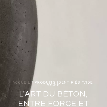
ACCUEIL
/ PRODUITS IDENTIFIÉS “VIDE-
POCHE”
L’ART DU BÉTON,
ENTRE FORCE ET