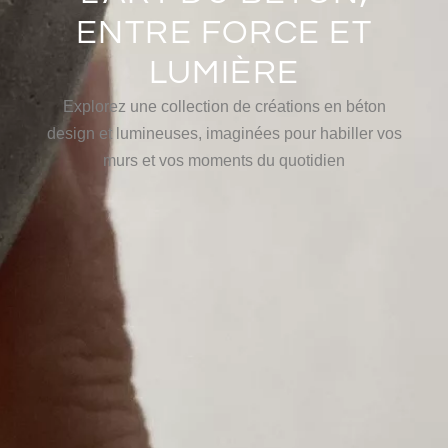
ENTRE FORCE ET
LUMIÈRE
Explorez une collection de créations en béton
design et lumineuses, imaginées pour habiller vos
murs et vos moments du quotidien