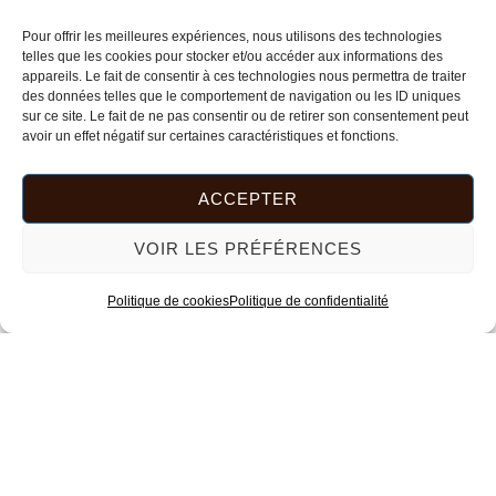
Pour offrir les meilleures expériences, nous utilisons des technologies
telles que les cookies pour stocker et/ou accéder aux informations des
appareils. Le fait de consentir à ces technologies nous permettra de traiter
des données telles que le comportement de navigation ou les ID uniques
sur ce site. Le fait de ne pas consentir ou de retirer son consentement peut
avoir un effet négatif sur certaines caractéristiques et fonctions.
ACCEPTER
VOIR LES PRÉFÉRENCES
Politique de cookies
Politique de confidentialité
Trié
du
2 résultats affichés
plus
récent
Ce
au
plus
produit