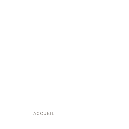
ACCUEIL
/ LES TABLEAUX
L’ART DU BÉTON,