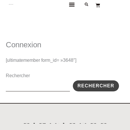
Aller
Panier
au
DÉCORATION EN BÉTON ARTISANAL
contenu
Connexion
[ultimatemember form_id= »3648″]
Rechercher
RECHERCHER