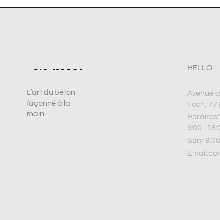
HELLO
L’art du béton
Avenue d
façonné à la
Foch, 77
main.
Horaires
9:00–18:
Sam 9:00
Email:co