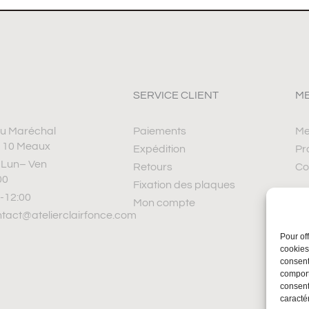
SERVICE CLIENT
ME
u Maréchal
Paiements
Me
110 Meaux
Expédition
Pr
: Lun– Ven
Retours
Co
00
Fixation des plaques
-12:00
Mon compte
ntact@atelierclairfonce.com
Pour of
cookies
consent
comport
consent
caractér