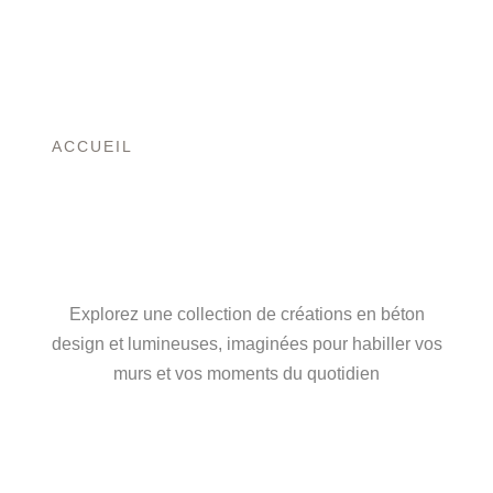
ACCUEIL
/ PRODUIT CARTE CADEAU / 90€
L’ART DU BÉTON,
ENTRE FORCE ET
LUMIÈRE
Explorez une collection de créations en béton
design et lumineuses, imaginées pour habiller vos
murs et vos moments du quotidien