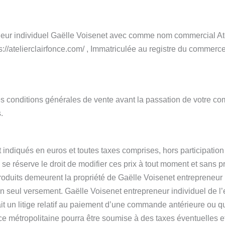
neur individuel Gaëlle Voisenet avec comme nom commercial Ateli
s://atelierclairfonce.com/ , Immatriculée au registre du comme
es conditions générales de vente avant la passation de votre 
.
 indiqués en euros et toutes taxes comprises, hors participation 
éserve le droit de modifier ces prix à tout moment et sans préa
oduits demeurent la propriété de Gaëlle Voisenet entrepreneu
n un seul versement. Gaëlle Voisenet entrepreneur individuel d
ait un litige relatif au paiement d’une commande antérieure ou 
e métropolitaine pourra être soumise à des taxes éventuelles et