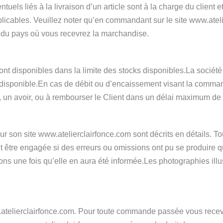
ntuels liés à la livraison d’un article sont à la charge du clien
pplicables. Veuillez noter qu’en commandant sur le site www.ate
ons du pays où vous recevrez la marchandise.
om sont disponibles dans la limite des stocks disponibles.La so
indisponible.En cas de débit ou d’encaissement visant la comman
un avoir, ou à rembourser le Client dans un délai maximum de 
n site www.atelierclairfonce.com sont décrits en détails. Toute
tre engagée si des erreurs ou omissions ont pu se produire qua
ons une fois qu’elle en aura été informée.Les photographies illus
atelierclairfonce.com. Pour toute commande passée vous receve