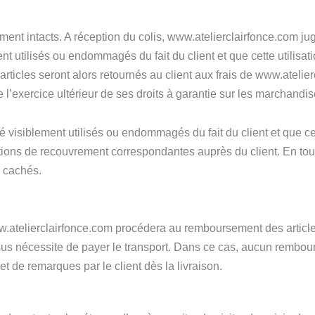
ement intacts. A réception du colis, www.atelierclairfonce.com ju
ment utilisés ou endommagés du fait du client et que cette utilis
s articles seront alors retournés au client aux frais de www.atel
l’exercice ultérieur de ses droits à garantie sur les marchandi
té visiblement utilisés ou endommagés du fait du client et que c
s de recouvrement correspondantes auprès du client. En tout é
s cachés.
.atelierclairfonce.com procédera au remboursement des articles 
us nécessite de payer le transport. Dans ce cas, aucun rembour
et de remarques par le client dès la livraison.