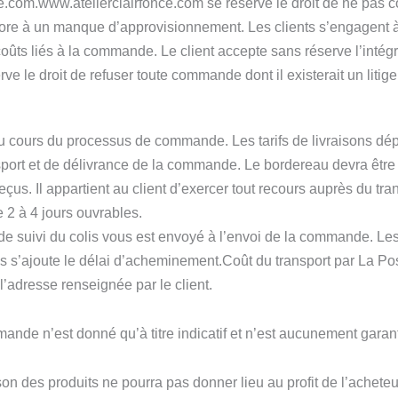
.com.www.atelierclairfonce.com se réserve le droit de ne pas 
e à un manque d’approvisionnement. Les clients s’engagent à êtr
 coûts liés à la commande. Le client accepte sans réserve l’inté
droit de refuser toute commande dont il existerait un litige a
 au cours du processus de commande. Les tarifs de livraisons d
port et de délivrance de la commande. Le bordereau devra être daté
 reçus. Il appartient au client d’exercer tout recours auprès du tr
2 à 4 jours ouvrables.
 suivi du colis vous est envoyé à l’envoi de la commande. Les 
ls s’ajoute le délai d’acheminement.Coût du transport par La Po
l’adresse renseignée par le client.
mande n’est donné qu’à titre indicatif et n’est aucunement garant
on des produits ne pourra pas donner lieu au profit de l’acheteur