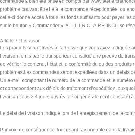
commande a bien été prise en compte par www.atelierclairfonce
problème pouvant être lié à la commande réceptionnée, ou encor
celle-ci donne accès à tous les fonds suffisants pour payer les
sur le bouton « Commander ». ATELIER CLAIRFONCÉ se réserve le 
Article 7 : Livraison
Les produits seront livrés à l’adresse que vous avez indiquée
livraison remis par le transporteur constitué une preuve de trans
de vérifier le contenu, l’état et la conformité du ou des produits
problèmes.Les commandes seront expédiées dans un délais de 
Un e-mail comportant le numéro de la commande et le numéro de
et correspondent aux délais de traitement d’expédition, auxque
livraison sous 2-4 jours ouvrés (délai généralement constaté) à 
Le délai de livraison indiqué lors de l’enregistrement de la com
Par voie de conséquence, tout retard raisonnable dans la livrais